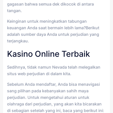
gagasan bahwa semua dek dikocok di antara
tangan.
Keinginan untuk meningkatkan tabungan
keuangan Anda saat bermain lebih lama?Berikut
adalah sumber daya Anda untuk perjudian yang
terjangkau.
Kasino Online Terbaik
Sedihnya, tidak namun Nevada telah melegalkan
situs web perjudian di dalam kita.
Sebelum Anda mendaftar, Anda bisa menavigasi
sang pilihan pada kebanyakan sahih maya
perjudian. Untuk mengetahui aturan untuk
olahraga dari perjudian, yang akan kita bicarakan
di sebagian setelah yang ini, baca yang berikut ini: