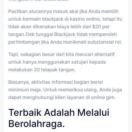
Pastikan aturannya masuk akal jika Anda memilih
untuk bermain blackjack di kasino online, tetapi itu
tidak akan dikenakan biaya lebih dari $20 per
tangan.Dek tunggal Blackjack tidak memperoleh
pertimbangan jika Anda menikmati substansial rol.
Tapi, sebagian besar dari kita mencari alternatif
untuk hanya menggunakan satujari kepada
melakukan 20 telapak tangan.
Biasanya, aktivitas informasi bagian berisi
minimum meja. Untuk memeriksa ulang, Anda juga
dapat menghubungi klien layanan di online gim.
Terbaik Adalah Melalui
Berolahraga.