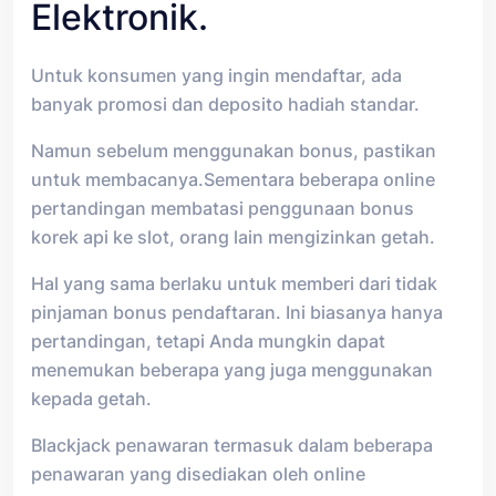
Elektronik.
Untuk konsumen yang ingin mendaftar, ada
banyak promosi dan deposito hadiah standar.
Namun sebelum menggunakan bonus, pastikan
untuk membacanya.Sementara beberapa online
pertandingan membatasi penggunaan bonus
korek api ke slot, orang lain mengizinkan getah.
Hal yang sama berlaku untuk memberi dari tidak
pinjaman bonus pendaftaran. Ini biasanya hanya
pertandingan, tetapi Anda mungkin dapat
menemukan beberapa yang juga menggunakan
kepada getah.
Blackjack penawaran termasuk dalam beberapa
penawaran yang disediakan oleh online