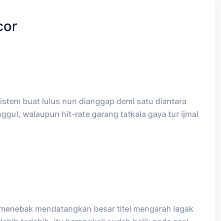
cor
stem buat lulus nun dianggap demi satu diantara
ul, walaupun hit-rate garang tatkala gaya tur ijmal
menebak mendatangkan besar titel mengarah lagak