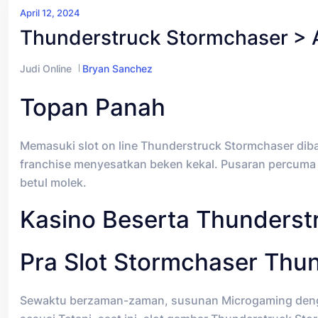
April 12, 2024
Thunderstruck Stormchaser > A
Judi Online
Bryan Sanchez
Topan Panah
Memasuki slot on line Thunderstruck Stormchaser dib
franchise menyesatkan beken kekal. Pusaran percuma s
betul molek.
Kasino Beserta Thunderst
Pra Slot Stormchaser Thu
Sewaktu berzaman-zaman, susunan Microgaming denga