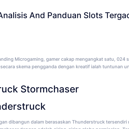
nalisis And Panduan Slots Terga
anding Microgaming, gamer cakap mengangkat satu, 024 si
ecara skema pengganda dengan kreatif ialah tuntunan ungg
ruck Stormchaser
nderstruck
n dibangun dalam berasaskan Thunderstruck tersendiri 