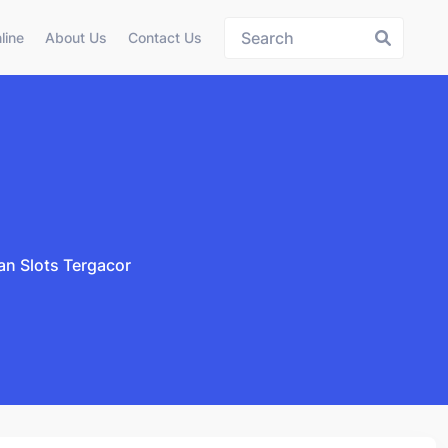
line
About Us
Contact Us
an Slots Tergacor