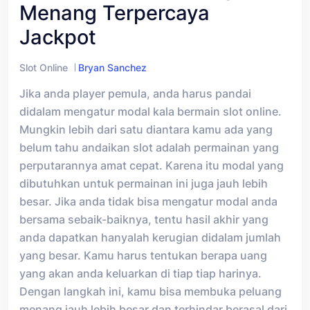
Menang Terpercaya
Jackpot
Slot Online
Bryan Sanchez
Jika anda player pemula, anda harus pandai
didalam mengatur modal kala bermain slot online.
Mungkin lebih dari satu diantara kamu ada yang
belum tahu andaikan slot adalah permainan yang
perputarannya amat cepat. Karena itu modal yang
dibutuhkan untuk permainan ini juga jauh lebih
besar. Jika anda tidak bisa mengatur modal anda
bersama sebaik-baiknya, tentu hasil akhir yang
anda dapatkan hanyalah kerugian didalam jumlah
yang besar. Kamu harus tentukan berapa uang
yang akan anda keluarkan di tiap tiap harinya.
Dengan langkah ini, kamu bisa membuka peluang
menang jauh lebih besar dan terhindar berasal dari