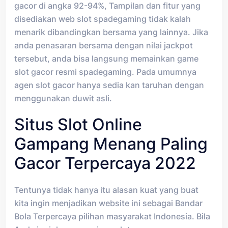
gacor di angka 92-94%, Tampilan dan fitur yang
disediakan web slot spadegaming tidak kalah
menarik dibandingkan bersama yang lainnya. Jika
anda penasaran bersama dengan nilai jackpot
tersebut, anda bisa langsung memainkan game
slot gacor resmi spadegaming. Pada umumnya
agen slot gacor hanya sedia kan taruhan dengan
menggunakan duwit asli.
Situs Slot Online
Gampang Menang Paling
Gacor Terpercaya 2022
Tentunya tidak hanya itu alasan kuat yang buat
kita ingin menjadikan website ini sebagai Bandar
Bola Terpercaya pilihan masyarakat Indonesia. Bila