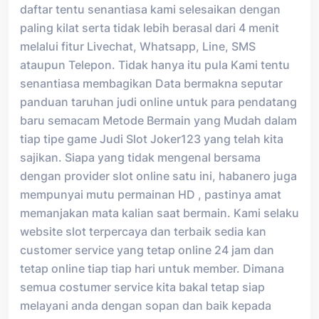
daftar tentu senantiasa kami selesaikan dengan
paling kilat serta tidak lebih berasal dari 4 menit
melalui fitur Livechat, Whatsapp, Line, SMS
ataupun Telepon. Tidak hanya itu pula Kami tentu
senantiasa membagikan Data bermakna seputar
panduan taruhan judi online untuk para pendatang
baru semacam Metode Bermain yang Mudah dalam
tiap tipe game Judi Slot Joker123 yang telah kita
sajikan. Siapa yang tidak mengenal bersama
dengan provider slot online satu ini, habanero juga
mempunyai mutu permainan HD , pastinya amat
memanjakan mata kalian saat bermain. Kami selaku
website slot terpercaya dan terbaik sedia kan
customer service yang tetap online 24 jam dan
tetap online tiap tiap hari untuk member. Dimana
semua costumer service kita bakal tetap siap
melayani anda dengan sopan dan baik kepada