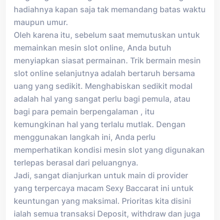
hadiahnya kapan saja tak memandang batas waktu
maupun umur.
Oleh karena itu, sebelum saat memutuskan untuk
memainkan mesin slot online, Anda butuh
menyiapkan siasat permainan. Trik bermain mesin
slot online selanjutnya adalah bertaruh bersama
uang yang sedikit. Menghabiskan sedikit modal
adalah hal yang sangat perlu bagi pemula, atau
bagi para pemain berpengalaman , itu
kemungkinan hal yang terlalu mutlak. Dengan
menggunakan langkah ini, Anda perlu
memperhatikan kondisi mesin slot yang digunakan
terlepas berasal dari peluangnya.
Jadi, sangat dianjurkan untuk main di provider
yang terpercaya macam Sexy Baccarat ini untuk
keuntungan yang maksimal. Prioritas kita disini
ialah semua transaksi Deposit, withdraw dan juga