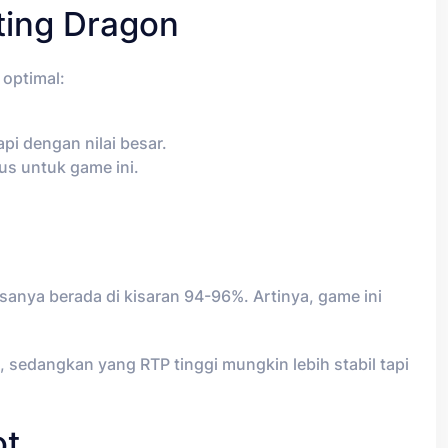
ating Dragon
 optimal:
pi dengan nilai besar.
s untuk game ini.
asanya berada di kisaran 94-96%. Artinya, game ini
, sedangkan yang RTP tinggi mungkin lebih stabil tapi
ot