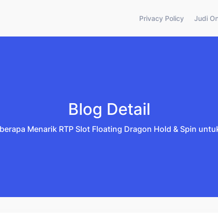
Privacy Policy
Judi On
Blog Detail
berapa Menarik RTP Slot Floating Dragon Hold & Spin untuk