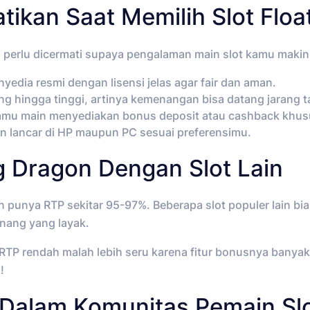
tikan Saat Memilih Slot Flo
g perlu dicermati supaya pengalaman main slot kamu makin
yedia resmi dengan lisensi jelas agar fair dan aman.
ang hingga tinggi, artinya kemenangan bisa datang jarang ta
kamu main menyediakan bonus deposit atau cashback khusu
n lancar di HP maupun PC sesuai preferensimu.
g Dragon Dengan Slot Lain
n punya RTP sekitar 95-97%. Beberapa slot populer lain bi
nang yang layak.
 RTP rendah malah lebih seru karena fitur bonusnya banyak
!
 Dalam Komunitas Pemain Sl