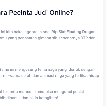
ra Pecinta Judi Online?
ini kita bakal ngobrolin soal
Rtp Slot Floating Dragon
kamu yang penasaran gimana sih sebenarnya RTP dari
. Game ini mengusung tema naga yang identik dengan
rna-warna cerah dan animasi naga yang terlihat hidup
bol tertentu muncul, kamu bisa mengunci posisi
bih dinamis dan bikin ketagihan!