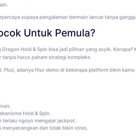
ain.
e terpercaya supaya pengalaman bermain lancar tanpa gangg
ocok Untuk Pemula?
g Dragon Hold & Spin bisa jadi pilihan yang asyik. Kenapa? 
 tanpa harus paham strategi kompleks.
 Plus, adanya fitur demo di beberapa platform bikin kamu
inan.
mekanisme Hold & Spin.
 terlalu ngoyo mengejar jackpot.
p menyenangkan dan tidak bikin stres.