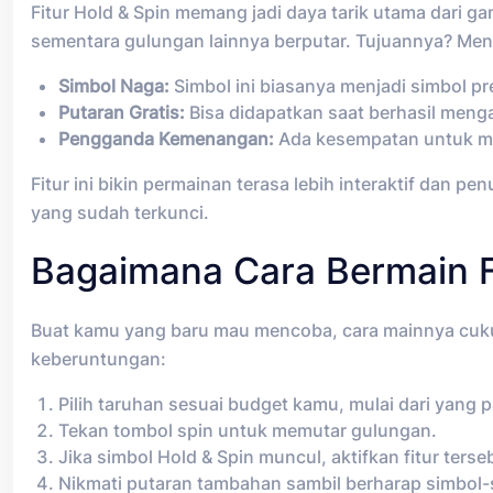
Fitur Hold & Spin memang jadi daya tarik utama dari g
sementara gulungan lainnya berputar. Tujuannya? Men
Simbol Naga:
Simbol ini biasanya menjadi simbol 
Putaran Gratis:
Bisa didapatkan saat berhasil mengak
Pengganda Kemenangan:
Ada kesempatan untuk men
Fitur ini bikin permainan terasa lebih interaktif dan
yang sudah terkunci.
Bagaimana Cara Bermain F
Buat kamu yang baru mau mencoba, cara mainnya cuku
keberuntungan:
Pilih taruhan sesuai budget kamu, mulai dari yang p
Tekan tombol spin untuk memutar gulungan.
Jika simbol Hold & Spin muncul, aktifkan fitur ters
Nikmati putaran tambahan sambil berharap simbol-