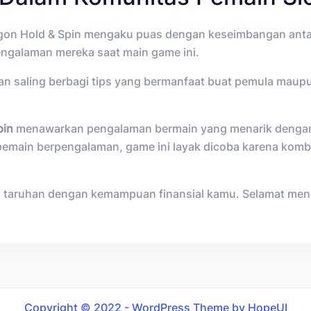
gon Hold & Spin mengaku puas dengan keseimbangan antara
engalaman mereka saat main game ini.
p dan saling berbagi tips yang bermanfaat buat pemula ma
pin
menawarkan pengalaman bermain yang menarik dengan RT
ain berpengalaman, game ini layak dicoba karena kombinas
an taruhan dengan kemampuan finansial kamu. Selamat men
Copyright © 2022 - WordPress Theme by HopeUI