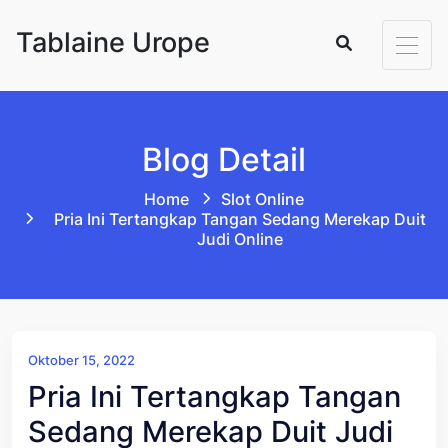
Skip to content
Tablaine Urope
Blog Detail
Home
Slot Online
Pria Ini Tertangkap Tangan Sedang Merekap Duit
Judi Online
Oktober 15, 2022
Pria Ini Tertangkap Tangan
Sedang Merekap Duit Judi