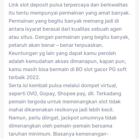
Link slot deposit pulsa terpercaya dan berkwalitas
itu tentu mempunyai permainan yang amat banyak.
Permainan yang begitu banyak memang jadi di
antara isyarat berasal dari kualitas sebuah agen
atau situs. Dengan permainan yang begitu banyak,
petaruh akan benar – benar terpuaskan.
Keuntungan yg lain yang dapat kamu peroleh
adalah kemudahan akses dimanapun, kapan pun,
kamu masih bisa bermain di BO slot gacor PG soft
terbaik 2022.
Serta isi kembali pulsa melalui dompet virtual,
seperti OVO, Gopay, Shopee pay, dll. Terkadang
pemain tergoda untuk memenangkan slot tidak
mahal dikarenakan resikonya jadi lebih kecil.
Namun, perlu diingat, jackpot umumnya tidak
dimenangkan oleh pemain-pemain bersama
taruhan minimum. Biasanya kemenangan-