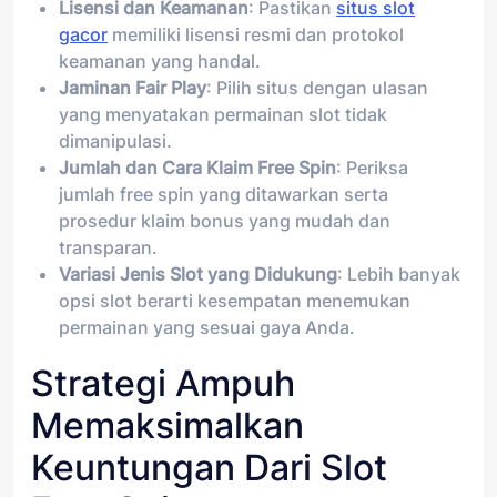
Lisensi dan Keamanan
: Pastikan
situs slot
gacor
memiliki lisensi resmi dan protokol
keamanan yang handal.
Jaminan Fair Play
: Pilih situs dengan ulasan
yang menyatakan permainan slot tidak
dimanipulasi.
Jumlah dan Cara Klaim Free Spin
: Periksa
jumlah free spin yang ditawarkan serta
prosedur klaim bonus yang mudah dan
transparan.
Variasi Jenis Slot yang Didukung
: Lebih banyak
opsi slot berarti kesempatan menemukan
permainan yang sesuai gaya Anda.
Strategi Ampuh
Memaksimalkan
Keuntungan Dari Slot