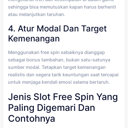
sehingga bisa memutuskan kapan harus berhenti
atau melanjutkan taruhan.
4. Atur Modal Dan Target
Kemenangan
Menggunakan free spin sebaiknya dianggap
sebagai bonus tambahan, bukan satu-satunya
sumber modal. Tetapkan target kemenangan
realistis dan segera tarik keuntungan saat tercapai
untuk menjaga kendali emosi selama bertaruh.
Jenis Slot Free Spin Yang
Paling Digemari Dan
Contohnya