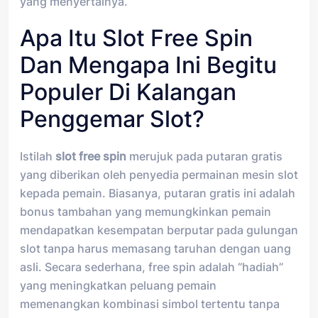
yang menyertainya.
Apa Itu Slot Free Spin
Dan Mengapa Ini Begitu
Populer Di Kalangan
Penggemar Slot?
Istilah
slot free spin
merujuk pada putaran gratis
yang diberikan oleh penyedia permainan mesin slot
kepada pemain. Biasanya, putaran gratis ini adalah
bonus tambahan yang memungkinkan pemain
mendapatkan kesempatan berputar pada gulungan
slot tanpa harus memasang taruhan dengan uang
asli. Secara sederhana, free spin adalah “hadiah”
yang meningkatkan peluang pemain
memenangkan kombinasi simbol tertentu tanpa