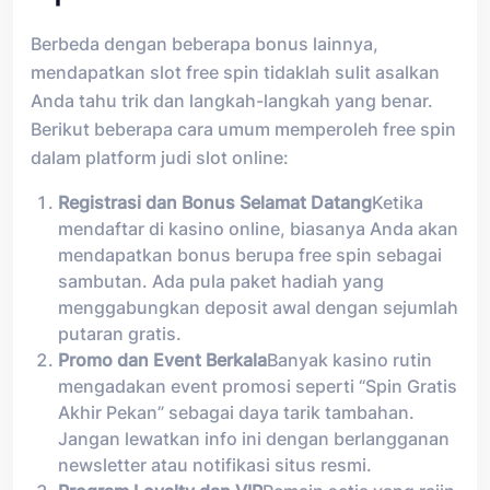
Berbeda dengan beberapa bonus lainnya,
mendapatkan slot free spin tidaklah sulit asalkan
Anda tahu trik dan langkah-langkah yang benar.
Berikut beberapa cara umum memperoleh free spin
dalam platform judi slot online:
Registrasi dan Bonus Selamat Datang
Ketika
mendaftar di kasino online, biasanya Anda akan
mendapatkan bonus berupa free spin sebagai
sambutan. Ada pula paket hadiah yang
menggabungkan deposit awal dengan sejumlah
putaran gratis.
Promo dan Event Berkala
Banyak kasino rutin
mengadakan event promosi seperti “Spin Gratis
Akhir Pekan” sebagai daya tarik tambahan.
Jangan lewatkan info ini dengan berlangganan
newsletter atau notifikasi situs resmi.