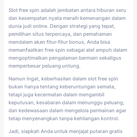
Slot free spin adalah jembatan antara hiburan seru
dan kesempatan nyata meraih kemenangan dalam
dunia judi online. Dengan strategi yang tepat,
pemilihan situs terpercaya, dan pemahaman
mendalam akan fitur-fitur bonus, Anda bisa
memanfaatkan free spin sebagai alat ampuh dalam
mengoptimalkan pengalaman bermain sekaligus
memperbesar peluang untung.
Namun ingat, keberhasilan dalam slot free spin
bukan hanya tentang keberuntungan semata,
tetapi juga kecermatan dalam mengambil
keputusan, kesabaran dalam menunggu peluang,
dan kedewasaan dalam mengelola permainan agar
tetap menyenangkan tanpa kehilangan kontrol.
Jadi, siapkah Anda untuk menjajal putaran gratis