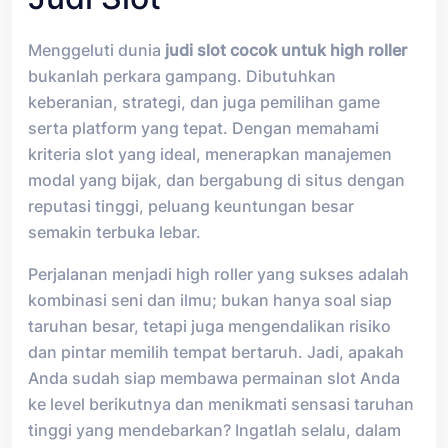
Menggeluti dunia
judi slot cocok untuk high roller
bukanlah perkara gampang. Dibutuhkan
keberanian, strategi, dan juga pemilihan game
serta platform yang tepat. Dengan memahami
kriteria slot yang ideal, menerapkan manajemen
modal yang bijak, dan bergabung di situs dengan
reputasi tinggi, peluang keuntungan besar
semakin terbuka lebar.
Perjalanan menjadi high roller yang sukses adalah
kombinasi seni dan ilmu; bukan hanya soal siap
taruhan besar, tetapi juga mengendalikan risiko
dan pintar memilih tempat bertaruh. Jadi, apakah
Anda sudah siap membawa permainan slot Anda
ke level berikutnya dan menikmati sensasi taruhan
tinggi yang mendebarkan? Ingatlah selalu, dalam