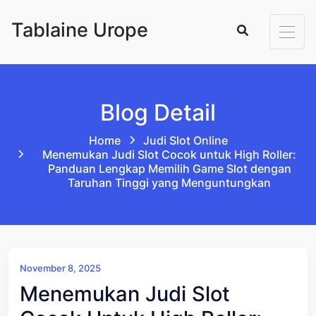
Skip to content
Tablaine Urope
Blog Detail
Home
Judi Slot Online
Menemukan Judi Slot Cocok untuk High Roller:
Panduan Lengkap Memilih Game Slot dengan
Taruhan Tinggi yang Menguntungkan
November 8, 2025
Menemukan Judi Slot