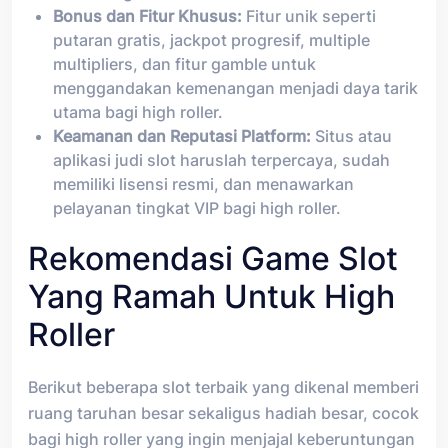
Bonus dan Fitur Khusus:
Fitur unik seperti
putaran gratis, jackpot progresif, multiple
multipliers, dan fitur gamble untuk
menggandakan kemenangan menjadi daya tarik
utama bagi high roller.
Keamanan dan Reputasi Platform:
Situs atau
aplikasi judi slot haruslah terpercaya, sudah
memiliki lisensi resmi, dan menawarkan
pelayanan tingkat VIP bagi high roller.
Rekomendasi Game Slot
Yang Ramah Untuk High
Roller
Berikut beberapa slot terbaik yang dikenal memberi
ruang taruhan besar sekaligus hadiah besar, cocok
bagi high roller yang ingin menjajal keberuntungan