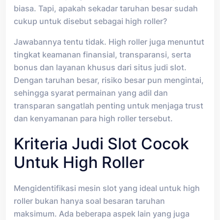
biasa. Tapi, apakah sekadar taruhan besar sudah
cukup untuk disebut sebagai high roller?
Jawabannya tentu tidak. High roller juga menuntut
tingkat keamanan finansial, transparansi, serta
bonus dan layanan khusus dari situs judi slot.
Dengan taruhan besar, risiko besar pun mengintai,
sehingga syarat permainan yang adil dan
transparan sangatlah penting untuk menjaga trust
dan kenyamanan para high roller tersebut.
Kriteria Judi Slot Cocok
Untuk High Roller
Mengidentifikasi mesin slot yang ideal untuk high
roller bukan hanya soal besaran taruhan
maksimum. Ada beberapa aspek lain yang juga