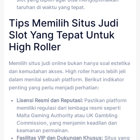
taruhan di waktu yang tepat.
Tips Memilih Situs Judi
Slot Yang Tepat Untuk
High Roller
Memilih situs judi online bukan hanya soal estetika
dan kemudahan akses. High roller harus lebih jeli
dalam menilai sebuah platform. Berikut indikator
penting yang perlu menjadi perhatian:
Lisensi Resmi dan Reputasi:
Pastikan platform
memiliki regulasi dari lembaga resmi seperti
Malta Gaming Authority atau UK Gambling
Commission, yang menjamin keadilan dan
keamanan permainan.
Fasilitas VIP dan Dukungan Khusus:
Situs yang