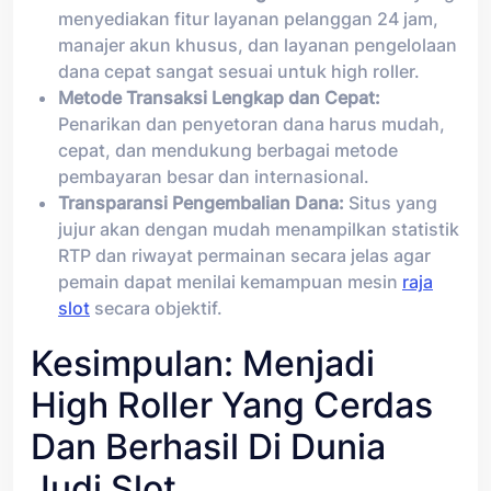
menyediakan fitur layanan pelanggan 24 jam,
manajer akun khusus, dan layanan pengelolaan
dana cepat sangat sesuai untuk high roller.
Metode Transaksi Lengkap dan Cepat:
Penarikan dan penyetoran dana harus mudah,
cepat, dan mendukung berbagai metode
pembayaran besar dan internasional.
Transparansi Pengembalian Dana:
Situs yang
jujur akan dengan mudah menampilkan statistik
RTP dan riwayat permainan secara jelas agar
pemain dapat menilai kemampuan mesin
raja
slot
secara objektif.
Kesimpulan: Menjadi
High Roller Yang Cerdas
Dan Berhasil Di Dunia
Judi Slot