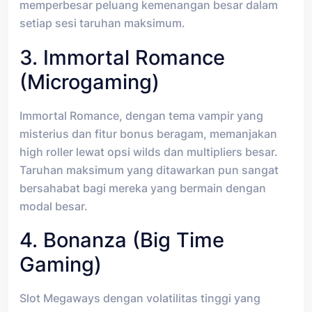
memperbesar peluang kemenangan besar dalam
setiap sesi taruhan maksimum.
3. Immortal Romance
(Microgaming)
Immortal Romance, dengan tema vampir yang
misterius dan fitur bonus beragam, memanjakan
high roller lewat opsi wilds dan multipliers besar.
Taruhan maksimum yang ditawarkan pun sangat
bersahabat bagi mereka yang bermain dengan
modal besar.
4. Bonanza (Big Time
Gaming)
Slot Megaways dengan volatilitas tinggi yang