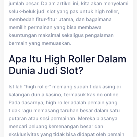
jumlah besar. Dalam artikel ini, kita akan menyelami
seluk-beluk judi slot yang pas untuk high roller,
membedah fitur-fitur utama, dan bagaimana
memilih permainan yang bisa membawa
keuntungan maksimal sekaligus pengalaman
bermain yang memuaskan.
Apa Itu High Roller Dalam
Dunia Judi Slot?
Istilah “high roller” memang sudah tidak asing di
kalangan dunia kasino, termasuk kasino online.
Pada dasarnya, high roller adalah pemain yang
tidak ragu memasang taruhan besar dalam satu
putaran atau sesi permainan. Mereka biasanya
mencari peluang kemenangan besar dan
eksklusivitas yang tidak bisa didapat oleh pemain