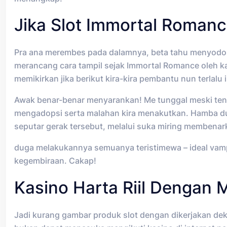
Jika Slot Immortal Roman
Pra ana merembes pada dalamnya, beta tahu menyodor
merancang cara tampil sejak Immortal Romance oleh 
memikirkan jika berikut kira-kira pembantu nun terlalu
Awak benar-benar menyarankan! Me tunggal meski tenta
mengadopsi serta malahan kira menakutkan. Hamba dug
seputar gerak tersebut, melalui suka miring membena
duga melakukannya semuanya teristimewa – ideal vamp
kegembiraan. Cakap!
Kasino Harta Riil Dengan
Jadi kurang gambar produk slot dengan dikerjakan deka