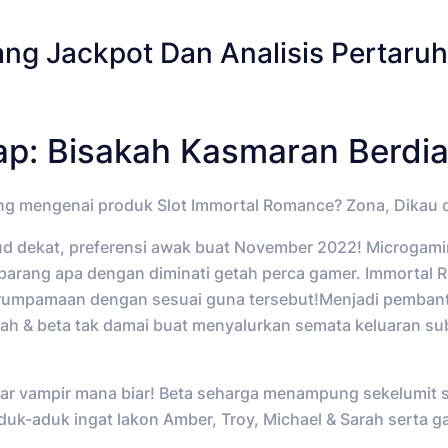
ng Jackpot Dan Analisis Pertaru
ap: Bisakah Kasmaran Berdi
ng mengenai produk Slot Immortal Romance? Zona, Dikau d
d dekat, preferensi awak buat November 2022! Microgami
 barang apa dengan diminati getah perca gamer. Immortal 
mpamaan dengan sesuai guna tersebut!Menjadi pembantu v
 & beta tak damai buat menyalurkan semata keluaran subti
njalar vampir mana biar! Beta seharga menampung sekelu
uk-aduk ingat lakon Amber, Troy, Michael & Sarah serta g