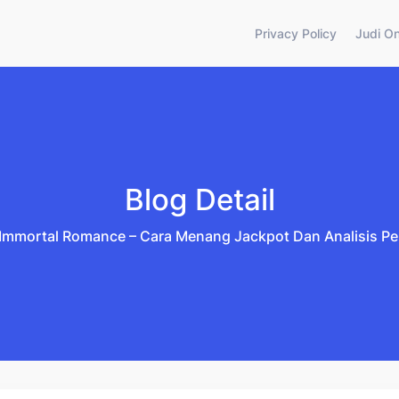
Privacy Policy
Judi On
Blog Detail
Immortal Romance – Cara Menang Jackpot Dan Analisis P