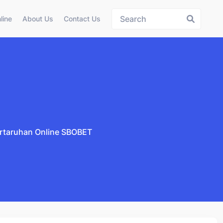
line
About Us
Contact Us
ertaruhan Online SBOBET