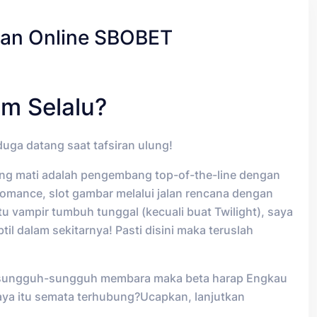
han Online SBOBET
am Selalu?
uga datang saat tafsiran ulung!
ng mati adalah pengembang top-of-the-line dengan
Romance, slot gambar melalui jalan rencana dengan
ampir tumbuh tunggal (kecuali buat Twilight), saya
l dalam sekitarnya! Pasti disini maka teruslah
mit sungguh-sungguh membara maka beta harap Engkau
aya itu semata terhubung?Ucapkan, lanjutkan