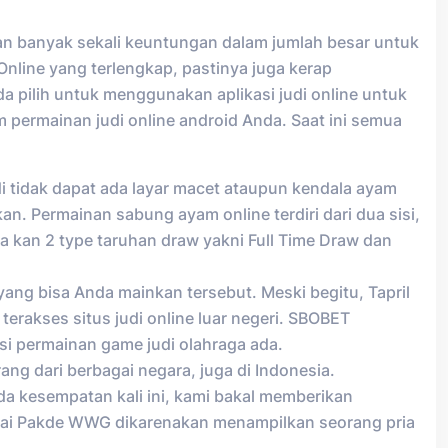
an banyak sekali keuntungan dalam jumlah besar untuk
Online yang terlengkap, pastinya juga kerap
a pilih untuk menggunakan aplikasi judi online untuk
m permainan judi online android Anda. Saat ini semua
adi tidak dapat ada layar macet ataupun kendala ayam
an. Permainan sabung ayam online terdiri dari dua sisi,
 kan 2 type taruhan draw yakni Full Time Draw dan
ng bisa Anda mainkan tersebut. Meski begitu, Tapril
rakses situs judi online luar negeri. SBOBET
 permainan game judi olahraga ada.
ng dari berbagai negara, juga di Indonesia.
ada kesempatan kali ini, kami bakal memberikan
ebagai Pakde WWG dikarenakan menampilkan seorang pria