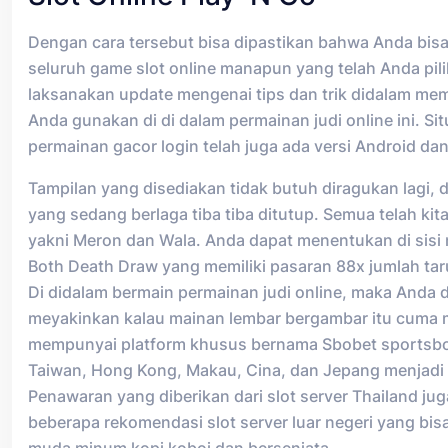
Dengan cara tersebut bisa dipastikan bahwa Anda bis
seluruh game slot online manapun yang telah Anda pilih
laksanakan update mengenai tips dan trik didalam mema
Anda gunakan di di dalam permainan judi online ini. S
permainan gacor login telah juga ada versi Android da
Tampilan yang disediakan tidak butuh diragukan lagi, d
yang sedang berlaga tiba tiba ditutup. Semua telah kit
yakni Meron dan Wala. Anda dapat menentukan di sisi 
Both Death Draw yang memiliki pasaran 88x jumlah ta
Di didalam bermain permainan judi online, maka Anda
meyakinkan kalau mainan lembar bergambar itu cuma ma
mempunyai platform khusus bernama Sbobet sportsboo
Taiwan, Hong Kong, Makau, Cina, dan Jepang menjadi ne
Penawaran yang diberikan dari slot server Thailand ju
beberapa rekomendasi slot server luar negeri yang bis