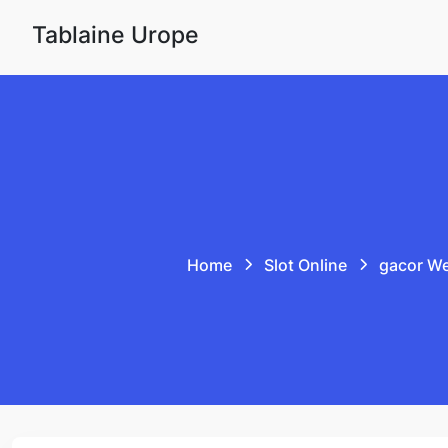
Skip to content
Tablaine Urope
Home
Slot Online
gacor We