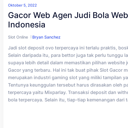
Oktober 5, 2022
Gacor Web Agen Judi Bola Webs
Indonesia
Slot Online
Bryan Sanchez
Jadi slot deposit ovo terpercaya ini terlalu praktis,
Selain daripada itu, para bettor juga tak perlu tung
supaya lebih detail dalam memastikan pilihan website 
Gacor yang terbaru. Hal ini tak buat pihak Slot Gacor
merupakan industri gaming slot yang miliki tampilan 
Tentunya keunggulan tersebut harus dirasakan oleh par
terpercaya yaitu Mixparlay. Transaksi deposit dan w
bola terpercaya. Selain itu, tiap-tiap kemenangan dar