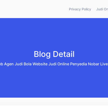
Privacy Policy
Judi On
Blog Detail
b Agen Judi Bola Website Judi Online Penyedia Nobar Liv