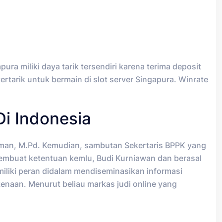
a miliki daya tarik tersendiri karena terima deposit
ertarik untuk bermain di slot server Singapura. Winrate
Di Indonesia
 Ahman, M.Pd. Kemudian, sambutan Sekertaris BPPK yang
pembuat ketentuan kemlu, Budi Kurniawan dan berasal
miliki peran didalam mendiseminasikan informasi
kenaan. Menurut beliau markas judi online yang