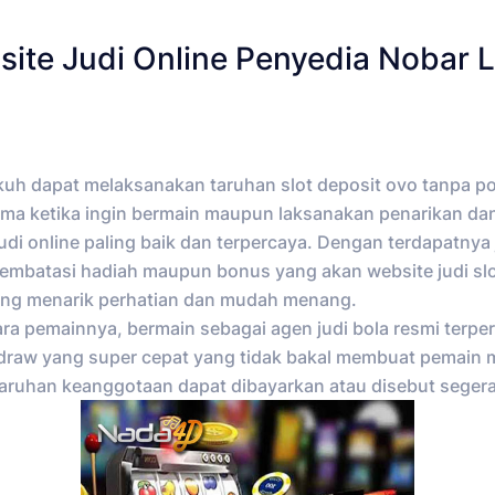
ite Judi Online Penyedia Nobar 
 boskuh dapat melaksanakan taruhan slot deposit ovo tanpa 
gu lama ketika ingin bermain maupun laksanakan penarikan 
judi online paling baik dan terpercaya. Dengan terdapatny
 membatasi hadiah maupun bonus yang akan website judi slo
yang menarik perhatian dan mudah menang.
a pemainnya, bermain sebagai agen judi bola resmi terper
ithdraw yang super cepat yang tidak bakal membuat pemain
i taruhan keanggotaan dapat dibayarkan atau disebut segera