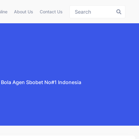
line
About Us
Contact Us
e Bola Agen Sbobet No#1 Indonesia