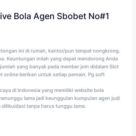
Live Bola Agen Sbobet No#1
potongan ini di rumah, kantor/pun tempat nongkrong.
dana. Keuntungan inilah yang dapat mendorong Anda
a jumlah yang banyak pada member join didalam Slot
t online berikan untuk setiap pemain. Pg soft
caya di Indonesia yang memiliki website bola
 menunggu lama jadi keunggulan kumpulan agen judi
 dilikuidasi tanpa harus tunggu lama.