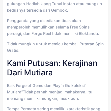
gulungan.Hadiah Uang Tunai Instan atau mungkin
keduanya tersedia dari Gembox.
Pengganda yang disediakan tidak akan
memperoleh memulihkan selama Free Spins
persegi, dan Forge Reel tidak memiliki Bloktanda.
Tidak mungkin untuk memicu kembali Putaran Spin
Gratis.
Kami Putusan: Kerajinan
Dari Mutiara
Baik Forge of Gems dan Play’n Go koleksi”
Mutiara”Tidak pernah menjadi mahakarya. Itu
memang memiliki mungkin, meskipun.
Tempa Permata sering memiliki karakteristik yang