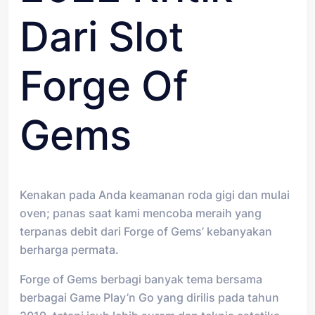
Dari Slot
Forge Of
Gems
Kenakan pada Anda keamanan roda gigi dan mulai
oven; panas saat kami mencoba meraih yang
terpanas debit dari Forge of Gems’ kebanyakan
berharga permata.
Forge of Gems berbagi banyak tema bersama
berbagai Game Play’n Go yang dirilis pada tahun