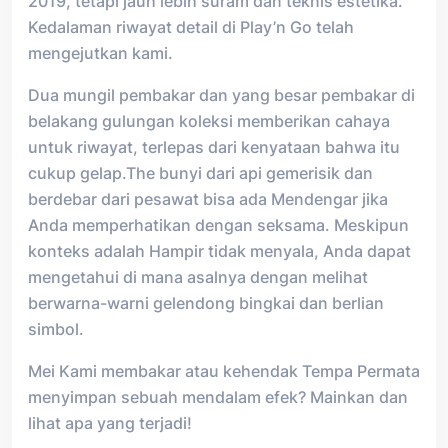
2019, tetapi jauh lebih suram dan teknis estetika.
Kedalaman riwayat detail di Play’n Go telah
mengejutkan kami.
Dua mungil pembakar dan yang besar pembakar di
belakang gulungan koleksi memberikan cahaya
untuk riwayat, terlepas dari kenyataan bahwa itu
cukup gelap.The bunyi dari api gemerisik dan
berdebar dari pesawat bisa ada Mendengar jika
Anda memperhatikan dengan seksama. Meskipun
konteks adalah Hampir tidak menyala, Anda dapat
mengetahui di mana asalnya dengan melihat
berwarna-warni gelendong bingkai dan berlian
simbol.
Mei Kami membakar atau kehendak Tempa Permata
menyimpan sebuah mendalam efek? Mainkan dan
lihat apa yang terjadi!