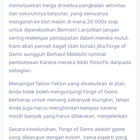
menunjukkan harga di kedua pangkalan aktivitas
dan seluruhnya berputar, yang semuanya
mengarah ke slot mesin di mana 20.000x siap
untuk diperebutkan.Bermain Lanjutkan jangan
sering melempar pendapatan dalam mereka mulut.
Kami akan pernah kaget (dan buruk) jika Forge of
Gems sungguh Berhasil Melebihi optimal
pembatasan Karena mereka lebih filosofis daripada
sebagian.
Mengingat faktor-faktor yang disebutkan di atas,
Anda tidak boleh mengunjungi Forge of Gems
berharap untuk menang sebanyak mungkin, tetapi
Anda juga harus menghindari kempes karena
masih banyak yang harus dilakukan. menjalankan.
Secara keseluruhan, Forge of Gems adalah game
yang dibangun dengan kokoh, sama seperti yang