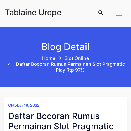
Skip to content
Tablaine Urope
Blog Detail
Home
Slot Online
Daftar Bocoran Rumus Permainan Slot Pragmatic
Play Rtp 97%
Oktober 16, 2022
Daftar Bocoran Rumus
Permainan Slot Pragmatic