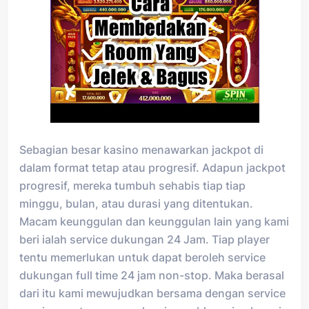
Sebagian besar kasino menawarkan jackpot di
dalam format tetap atau progresif. Adapun jackpot
progresif, mereka tumbuh sehabis tiap tiap
minggu, bulan, atau durasi yang ditentukan.
Macam keunggulan dan keunggulan lain yang kami
beri ialah service dukungan 24 Jam. Tiap player
tentu memerlukan untuk dapat beroleh service
dukungan full time 24 jam non-stop. Maka berasal
dari itu kami mewujudkan bersama dengan service