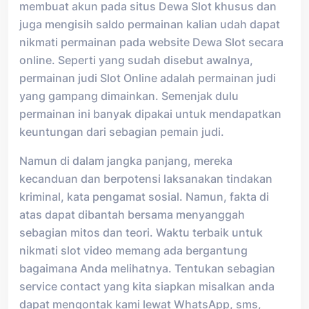
membuat akun pada situs Dewa Slot khusus dan
juga mengisih saldo permainan kalian udah dapat
nikmati permainan pada website Dewa Slot secara
online. Seperti yang sudah disebut awalnya,
permainan judi Slot Online adalah permainan judi
yang gampang dimainkan. Semenjak dulu
permainan ini banyak dipakai untuk mendapatkan
keuntungan dari sebagian pemain judi.
Namun di dalam jangka panjang, mereka
kecanduan dan berpotensi laksanakan tindakan
kriminal, kata pengamat sosial. Namun, fakta di
atas dapat dibantah bersama menyanggah
sebagian mitos dan teori. Waktu terbaik untuk
nikmati slot video memang ada bergantung
bagaimana Anda melihatnya. Tentukan sebagian
service contact yang kita siapkan misalkan anda
dapat mengontak kami lewat WhatsApp, sms,