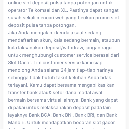
online slot deposit pulsa tanpa potongan untuk
operator Telkomsel dan XL. Pastinya dapat sangat
susah sekali mencari web yang berikan promo slot
deposit pulsa tanpa potongan.
Jika Anda mengalami kendala saat sedang
mendaftarkan akun, kala sedang bermain, ataupun
kala laksanakan deposit/withdraw, jangan ragu
untuk menghubungi customer service berasal dari
Slot Gacor. Tim customer service kami siap
menolong Anda selama 24 jam tiap-tiap harinya
sehingga tidak butuh takut keluhan Anda tidak
terlayani. Kamu dapat bersama mengaplikasikan
transfer bank atau& setor dana modal awal
bermain bersama virtual lainnya. Bank yang dapat
di pakai untuk melaksanakan deposit pada lain
layaknya Bank BCA, Bank BNI, Bank BRI, dan Bank
Mandiri. Untuk mendapatkan bocoran slot gacor