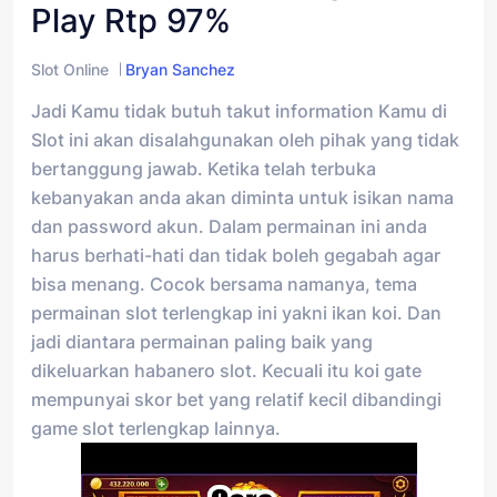
Play Rtp 97%
Slot Online
Bryan Sanchez
Jadi Kamu tidak butuh takut information Kamu di
Slot ini akan disalahgunakan oleh pihak yang tidak
bertanggung jawab. Ketika telah terbuka
kebanyakan anda akan diminta untuk isikan nama
dan password akun. Dalam permainan ini anda
harus berhati-hati dan tidak boleh gegabah agar
bisa menang. Cocok bersama namanya, tema
permainan slot terlengkap ini yakni ikan koi. Dan
jadi diantara permainan paling baik yang
dikeluarkan habanero slot. Kecuali itu koi gate
mempunyai skor bet yang relatif kecil dibandingi
game slot terlengkap lainnya.