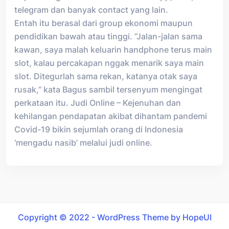
telegram dan banyak contact yang lain.
Entah itu berasal dari group ekonomi maupun
pendidikan bawah atau tinggi. “Jalan-jalan sama
kawan, saya malah keluarin handphone terus main
slot, kalau percakapan nggak menarik saya main
slot. Ditegurlah sama rekan, katanya otak saya
rusak,” kata Bagus sambil tersenyum mengingat
perkataan itu. Judi Online – Kejenuhan dan
kehilangan pendapatan akibat dihantam pandemi
Covid-19 bikin sejumlah orang di Indonesia
‘mengadu nasib’ melalui judi online.
Copyright © 2022 - WordPress Theme by HopeUI