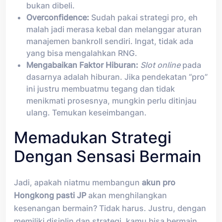
bukan dibeli.
Overconfidence:
Sudah pakai strategi pro, eh
malah jadi merasa kebal dan melanggar aturan
manajemen bankroll sendiri. Ingat, tidak ada
yang bisa mengalahkan RNG.
Mengabaikan Faktor Hiburan:
Slot online
pada
dasarnya adalah hiburan. Jika pendekatan “pro”
ini justru membuatmu tegang dan tidak
menikmati prosesnya, mungkin perlu ditinjau
ulang. Temukan keseimbangan.
Memadukan Strategi
Dengan Sensasi Bermain
Jadi, apakah niatmu membangun
akun pro
Hongkong pasti JP
akan menghilangkan
kesenangan bermain? Tidak harus. Justru, dengan
memiliki disiplin dan strategi, kamu bisa bermain