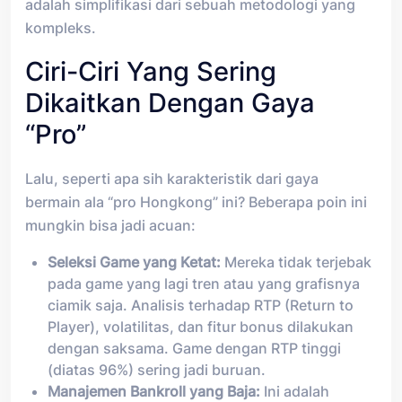
adalah simplifikasi dari sebuah metodologi yang
kompleks.
Ciri-Ciri Yang Sering
Dikaitkan Dengan Gaya
“Pro”
Lalu, seperti apa sih karakteristik dari gaya
bermain ala “pro Hongkong” ini? Beberapa poin ini
mungkin bisa jadi acuan:
Seleksi Game yang Ketat:
Mereka tidak terjebak
pada game yang lagi tren atau yang grafisnya
ciamik saja. Analisis terhadap RTP (Return to
Player), volatilitas, dan fitur bonus dilakukan
dengan saksama. Game dengan RTP tinggi
(diatas 96%) sering jadi buruan.
Manajemen Bankroll yang Baja:
Ini adalah