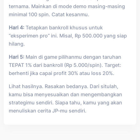
ternama. Mainkan di mode demo masing-masing
minimal 100 spin. Catat kesanmu.
Hari 4:
Tetapkan bankroll khusus untuk
“eksperimen pro” ini. Misal, Rp 500.000 yang siap
hilang.
Hari 5:
Main di game pilihanmu dengan taruhan
TEPAT 1% dari bankroll (Rp 5.000/spin). Target:
berhenti jika capai profit 30% atau loss 20%.
Lihat hasilnya. Rasakan bedanya. Dari situlah,
kamu bisa menyesuaikan dan mengembangkan
strategimu sendiri. Siapa tahu, kamu yang akan
menuliskan cerita JP-mu sendiri.