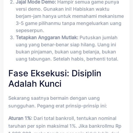
Jajal Mode Demo:
Hampir semua game punya
versi demo. Gunakan ini! Habiskan waktu
berjam-jam hanya untuk memahami mekanisme
3-5 game pilihanmu tanpa mengeluarkan uang
sepeserpun.
Tetapkan Anggaran Mutlak:
Putuskan jumlah
uang yang benar-benar siap hilang. Uang ini
bukan pinjaman, bukan uang belanja, bukan
uang tabungan. Setelah habis, berhenti total.
Fase Eksekusi: Disiplin
Adalah Kunci
Sekarang saatnya bermain dengan uang
sungguhan. Pegang erat prinsip-prinsip ini:
Aturan 1%:
Dari total bankroll, tentukan nominal
taruhan per spin maksimal 1%. Jika bankrollmu Rp