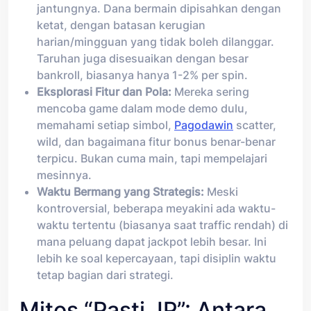
jantungnya. Dana bermain dipisahkan dengan
ketat, dengan batasan kerugian
harian/mingguan yang tidak boleh dilanggar.
Taruhan juga disesuaikan dengan besar
bankroll, biasanya hanya 1-2% per spin.
Eksplorasi Fitur dan Pola:
Mereka sering
mencoba game dalam mode demo dulu,
memahami setiap simbol,
Pagodawin
scatter,
wild, dan bagaimana fitur bonus benar-benar
terpicu. Bukan cuma main, tapi mempelajari
mesinnya.
Waktu Bermang yang Strategis:
Meski
kontroversial, beberapa meyakini ada waktu-
waktu tertentu (biasanya saat traffic rendah) di
mana peluang dapat jackpot lebih besar. Ini
lebih ke soal kepercayaan, tapi disiplin waktu
tetap bagian dari strategi.
Mitos “Pasti JP”: Antara