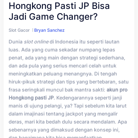
Hongkong Pasti JP Bisa
Jadi Game Changer?
Slot Gacor
Bryan Sanchez
Dunia
slot online
di Indonesia itu seperti lautan
luas. Ada yang cuma sekadar numpang lepas
penat, ada yang main dengan strategi sederhana,
dan ada pula yang serius mencari celah untuk
meningkatkan peluang menangnya. Di tengah
hiruk-pikuk strategi dan tips yang bertebaran, satu
frasa seringkali muncul bak mantra sakti:
akun pro
Hongkong pasti JP
. Kedengarannya seperti janji
manis di ujung pelangi, ya? Tapi sebelum kita larut
dalam imajinasi tentang jackpot yang mengalir
deras, mari kita bedah dulu secara mendalam. Apa
sebenarnya yang dimaksud dengan konsep ini,
dan bagaimana kita bisa memanfaatkan