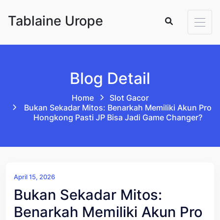
Skip to content
Tablaine Urope
Blog Detail
Home
Slot Gacor
Bukan Sekadar Mitos: Benarkah Memiliki Akun Pro
Hongkong Pasti JP Bisa Jadi Game Changer?
April 15, 2026
Bukan Sekadar Mitos:
Benarkah Memiliki Akun Pro