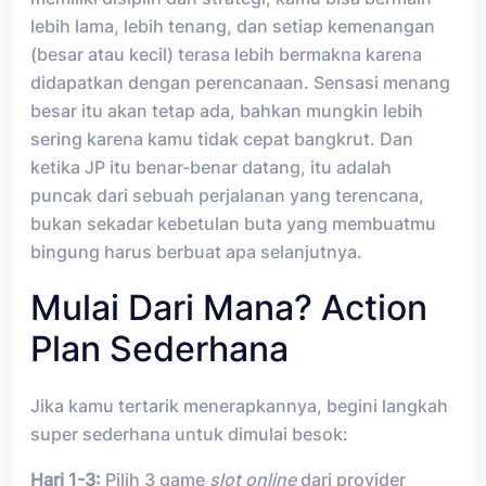
lebih lama, lebih tenang, dan setiap kemenangan
(besar atau kecil) terasa lebih bermakna karena
didapatkan dengan perencanaan. Sensasi menang
besar itu akan tetap ada, bahkan mungkin lebih
sering karena kamu tidak cepat bangkrut. Dan
ketika JP itu benar-benar datang, itu adalah
puncak dari sebuah perjalanan yang terencana,
bukan sekadar kebetulan buta yang membuatmu
bingung harus berbuat apa selanjutnya.
Mulai Dari Mana? Action
Plan Sederhana
Jika kamu tertarik menerapkannya, begini langkah
super sederhana untuk dimulai besok:
Hari 1-3:
Pilih 3 game
slot online
dari provider