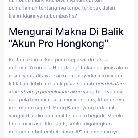
pemahaman tentangnya tanpa terjebak dalam
klaim-klaim yang bombastis?
Mengurai Makna Di Balik
“Akun Pro Hongkong”
Pertama-tama, kita perlu sepakat dulu soal
definisi. “Akun pro Hongkong” bukanlah jenis akun
resmi yang ditawarkan oleh penyedia permainan.
Istilah ini lebih merujuk pada sebuah
pendekatan
atau
strategi pengelolaan akun
yang terinspirasi
dari pola bermain para pemain serius, khususnya
dari region seperti Hong Kong, yang terkenal
sangat disiplin dan analitis dalam berjudi. Mereka
tidak main asal klik. Jadi, ketika digaungkan
dengan embel-embel “pasti JP”, ini sebenarnya