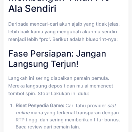
Ala Sendiri
Daripada mencari-cari akun ajaib yang tidak jelas,
lebih baik kamu yang mengubah akunmu sendiri
menjadi lebih “pro”. Berikut adalah blueprint-nya:
Fase Persiapan: Jangan
Langsung Terjun!
Langkah ini sering diabaikan pemain pemula.
Mereka langsung deposit dan mulai memencet
tombol spin. Stop! Lakukan ini dulu:
Riset Penyedia Game:
Cari tahu provider
slot
online
mana yang terkenal transparan dengan
RTP tinggi dan sering memberikan fitur bonus.
Baca review dari pemain lain.