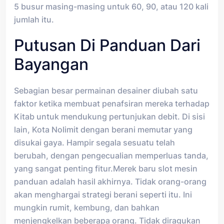
5 busur masing-masing untuk 60, 90, atau 120 kali
jumlah itu.
Putusan Di Panduan Dari
Bayangan
Sebagian besar permainan desainer diubah satu
faktor ketika membuat penafsiran mereka terhadap
Kitab untuk mendukung pertunjukan debit. Di sisi
lain, Kota Nolimit dengan berani memutar yang
disukai gaya. Hampir segala sesuatu telah
berubah, dengan pengecualian memperluas tanda,
yang sangat penting fitur.Merek baru slot mesin
panduan adalah hasil akhirnya. Tidak orang-orang
akan menghargai strategi berani seperti itu. Ini
mungkin rumit, kembung, dan bahkan
menjengkelkan beberapa orang. Tidak diragukan