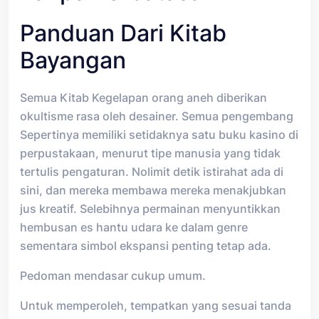
Panduan Dari Kitab
Bayangan
Semua Kitab Kegelapan orang aneh diberikan
okultisme rasa oleh desainer. Semua pengembang
Sepertinya memiliki setidaknya satu buku kasino di
perpustakaan, menurut tipe manusia yang tidak
tertulis pengaturan. Nolimit detik istirahat ada di
sini, dan mereka membawa mereka menakjubkan
jus kreatif. Selebihnya permainan menyuntikkan
hembusan es hantu udara ke dalam genre
sementara simbol ekspansi penting tetap ada.
Pedoman mendasar cukup umum.
Untuk memperoleh, tempatkan yang sesuai tanda