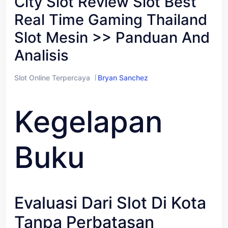
City Slot Review Slot Best
Real Time Gaming Thailand
Slot Mesin >> Panduan And
Analisis
Slot Online Terpercaya
Bryan Sanchez
Kegelapan
Buku
Evaluasi Dari Slot Di Kota
Tanpa Perbatasan