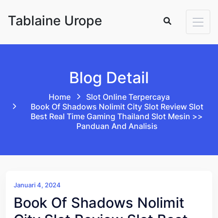
Skip to content
Tablaine Urope
Blog Detail
Home
Slot Online Terpercaya
Book Of Shadows Nolimit City Slot Review Slot
Best Real Time Gaming Thailand Slot Mesin >>
Panduan And Analisis
Januari 4, 2024
Book Of Shadows Nolimit