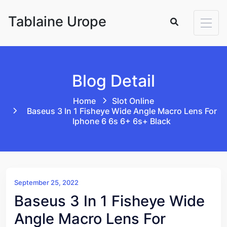
Skip to content
Tablaine Urope
Blog Detail
Home
Slot Online
Baseus 3 In 1 Fisheye Wide Angle Macro Lens For
Iphone 6 6s 6+ 6s+ Black
September 25, 2022
Baseus 3 In 1 Fisheye Wide
Angle Macro Lens For